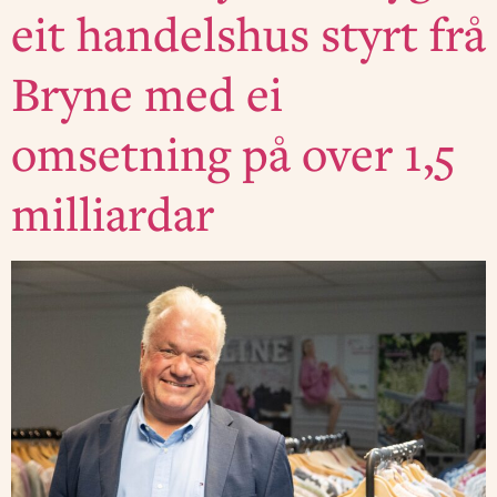
eit handelshus styrt frå
Bryne med ei
omsetning på over 1,5
milliardar