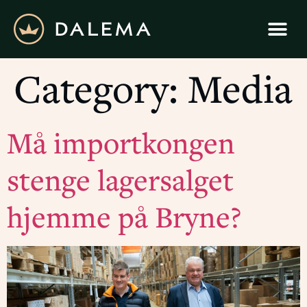
Category:
Media
Må importkongen
stenge lagersalget
hjemme på Bryne?